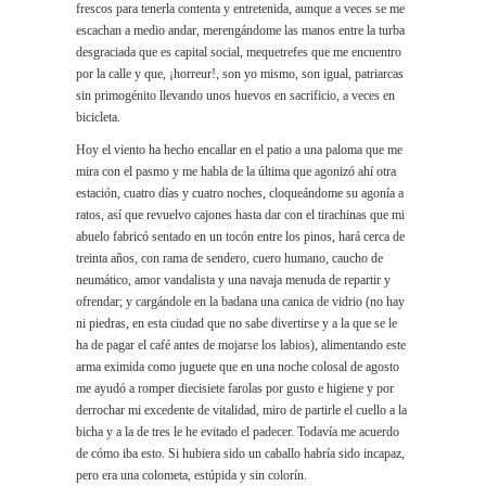
frescos para tenerla contenta y entretenida, aunque a veces se me
escachan a medio andar, merengándome las manos entre la turba
desgraciada que es capital social, mequetrefes que me encuentro
por la calle y que, ¡horreur!, son yo mismo, son igual, patriarcas
sin primogénito llevando unos huevos en sacrificio, a veces en
bicicleta.
Hoy el viento ha hecho encallar en el patio a una paloma que me
mira con el pasmo y me habla de la última que agonizó ahí otra
estación, cuatro días y cuatro noches, cloqueándome su agonía a
ratos, así que revuelvo cajones hasta dar con el tirachinas que mi
abuelo fabricó sentado en un tocón entre los pinos, hará cerca de
treinta años, con rama de sendero, cuero humano, caucho de
neumático, amor vandalista y una navaja menuda de repartir y
ofrendar; y cargándole en la badana una canica de vidrio (no hay
ni piedras, en esta ciudad que no sabe divertirse y a la que se le
ha de pagar el café antes de mojarse los labios), alimentando este
arma eximida como juguete que en una noche colosal de agosto
me ayudó a romper diecisiete farolas por gusto e higiene y por
derrochar mi excedente de vitalidad, miro de partirle el cuello a la
bicha y a la de tres le he evitado el padecer. Todavía me acuerdo
de cómo iba esto. Si hubiera sido un caballo habría sido incapaz,
pero era una colometa, estúpida y sin colorín.