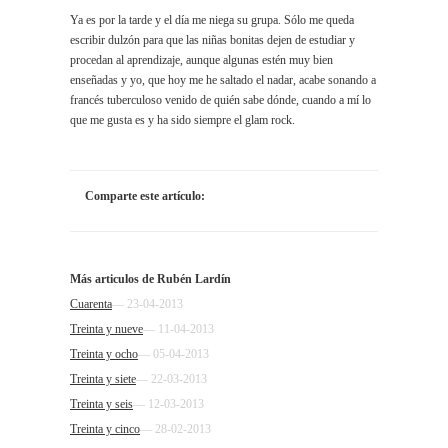
Ya es por la tarde y el día me niega su grupa. Sólo me queda
escribir dulzón para que las niñas bonitas dejen de estudiar y
procedan al aprendizaje, aunque algunas estén muy bien
enseñadas y yo, que hoy me he saltado el nadar, acabe sonando a
francés tuberculoso venido de quién sabe dónde, cuando a mí lo
que me gusta es y ha sido siempre el glam rock.
Comparte este artículo:
Más articulos de Rubén Lardín
Cuarenta
— 23-04-2013
Treinta y nueve
— 11-04-2013
Treinta y ocho
— 05-04-2013
Treinta y siete
— 22-03-2013
Treinta y seis
— 12-03-2013
Treinta y cinco
— 28-02-2013