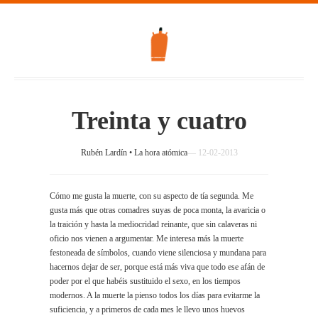
Treinta y cuatro
Rubén Lardín
•
La hora atómica
— 12-02-2013
Cómo me gusta la muerte, con su aspecto de tía segunda. Me
gusta más que otras comadres suyas de poca monta, la avaricia o
la traición y hasta la mediocridad reinante, que sin calaveras ni
oficio nos vienen a argumentar. Me interesa más la muerte
festoneada de símbolos, cuando viene silenciosa y mundana para
hacernos dejar de ser, porque está más viva que todo ese afán de
poder por el que habéis sustituido el sexo, en los tiempos
modernos. A la muerte la pienso todos los días para evitarme la
suficiencia, y a primeros de cada mes le llevo unos huevos