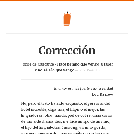
Corrección
Jorge de Cascante
•
Hace tiempo que vengo al taller
y no sé a lo que vengo
— 22-05-2015
El amor es más fuerte que la verdad
Lou Barlow
No, pero el trato ha sido exquisito, el personal del
hotel increíble, digamos, el filipino el mejor, las
limpiadoras, otro mundo, piel de cobre, uñas como
de mina de diamantes, me hice amigo de un niño,
el hijo del limpiabotas, Sasoong, un niño gordo,
moreno, muy gordo, muy simpático, con los ojos