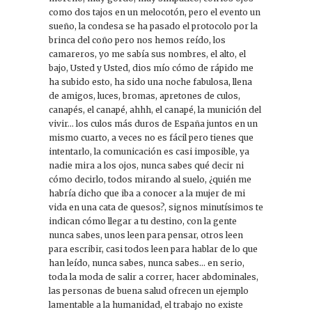
como dos tajos en un melocotón, pero el evento un
sueño, la condesa se ha pasado el protocolo por la
brinca del coño pero nos hemos reído, los
camareros, yo me sabía sus nombres, el alto, el
bajo, Usted y Usted, dios mío cómo de rápido me
ha subido esto, ha sido una noche fabulosa, llena
de amigos, luces, bromas, apretones de culos,
canapés, el canapé, ahhh, el canapé, la munición del
vivir… los culos más duros de España juntos en un
mismo cuarto, a veces no es fácil pero tienes que
intentarlo, la comunicación es casi imposible, ya
nadie mira a los ojos, nunca sabes qué decir ni
cómo decirlo, todos mirando al suelo, ¿quién me
habría dicho que iba a conocer a la mujer de mi
vida en una cata de quesos?, signos minutísimos te
indican cómo llegar a tu destino, con la gente
nunca sabes, unos leen para pensar, otros leen
para escribir, casi todos leen para hablar de lo que
han leído, nunca sabes, nunca sabes… en serio,
toda la moda de salir a correr, hacer abdominales,
las personas de buena salud ofrecen un ejemplo
lamentable a la humanidad, el trabajo no existe