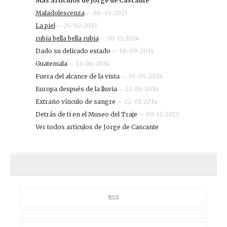
Más articulos de Jorge de Cascante
Maladolescenza
— 06-03-2015
La piel
— 25-02-2015
rubia bella bella rubia
— 20-11-2014
Dado su delicado estado
— 18-09-2014
Guatemala
— 13-06-2014
Fuera del alcance de la vista
— 30-05-2014
Europa después de la lluvia
— 21-05-2014
Extraño vínculo de sangre
— 22-01-2014
Detrás de ti en el Museo del Traje
— 09-11-2013
Ver todos articulos de Jorge de Cascante
RSS