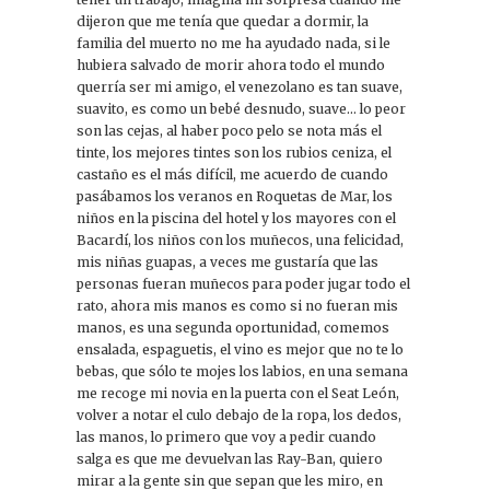
dijeron que me tenía que quedar a dormir, la
familia del muerto no me ha ayudado nada, si le
hubiera salvado de morir ahora todo el mundo
querría ser mi amigo, el venezolano es tan suave,
suavito, es como un bebé desnudo, suave… lo peor
son las cejas, al haber poco pelo se nota más el
tinte, los mejores tintes son los rubios ceniza, el
castaño es el más difícil, me acuerdo de cuando
pasábamos los veranos en Roquetas de Mar, los
niños en la piscina del hotel y los mayores con el
Bacardí, los niños con los muñecos, una felicidad,
mis niñas guapas, a veces me gustaría que las
personas fueran muñecos para poder jugar todo el
rato, ahora mis manos es como si no fueran mis
manos, es una segunda oportunidad, comemos
ensalada, espaguetis, el vino es mejor que no te lo
bebas, que sólo te mojes los labios, en una semana
me recoge mi novia en la puerta con el Seat León,
volver a notar el culo debajo de la ropa, los dedos,
las manos, lo primero que voy a pedir cuando
salga es que me devuelvan las Ray-Ban, quiero
mirar a la gente sin que sepan que les miro, en