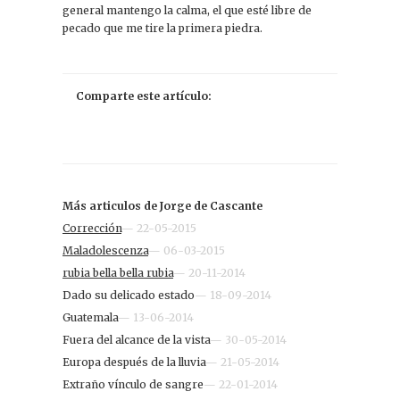
general mantengo la calma, el que esté libre de
pecado que me tire la primera piedra.
Comparte este artículo:
Más articulos de Jorge de Cascante
Corrección
— 22-05-2015
Maladolescenza
— 06-03-2015
rubia bella bella rubia
— 20-11-2014
Dado su delicado estado
— 18-09-2014
Guatemala
— 13-06-2014
Fuera del alcance de la vista
— 30-05-2014
Europa después de la lluvia
— 21-05-2014
Extraño vínculo de sangre
— 22-01-2014