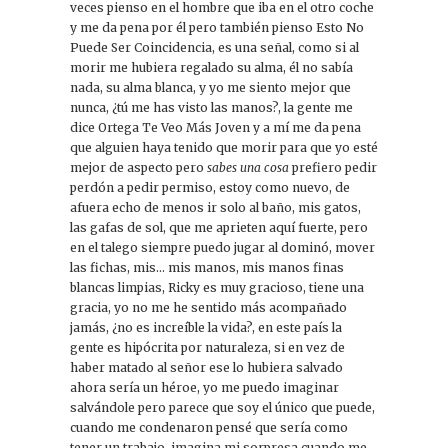
veces pienso en el hombre que iba en el otro coche
y me da pena por él pero también pienso Esto No
Puede Ser Coincidencia, es una señal, como si al
morir me hubiera regalado su alma, él no sabía
nada, su alma blanca, y yo me siento mejor que
nunca, ¿tú me has visto las manos?, la gente me
dice Ortega Te Veo Más Joven y a mí me da pena
que alguien haya tenido que morir para que yo esté
mejor de aspecto pero
sabes una cosa
prefiero pedir
perdón a pedir permiso, estoy como nuevo, de
afuera echo de menos ir solo al baño, mis gatos,
las gafas de sol, que me aprieten aquí fuerte, pero
en el talego siempre puedo jugar al dominó, mover
las fichas, mis… mis manos, mis manos finas
blancas limpias, Ricky es muy gracioso, tiene una
gracia, yo no me he sentido más acompañado
jamás, ¿no es increíble la vida?, en este país la
gente es hipócrita por naturaleza, si en vez de
haber matado al señor ese lo hubiera salvado
ahora sería un héroe, yo me puedo imaginar
salvándole pero parece que soy el único que puede,
cuando me condenaron pensé que sería como
tener un trabajo, imagina mi sorpresa cuando me