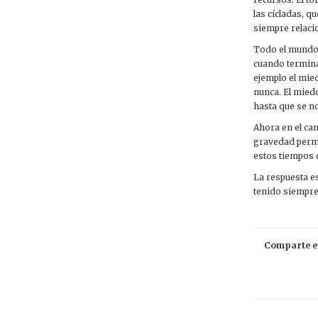
las cícladas, q
siempre relacio
Todo el mundo d
cuando termina 
ejemplo el mied
nunca. El mied
hasta que se n
Ahora en el ca
gravedad perma
estos tiempos 
La respuesta es
tenido siempre
Comparte es