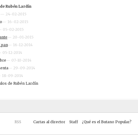
 de Rubén Lardín
o
— 24-02-2015
ro
— 16-02-2015
 05-02-2015
cante
— 20-01-2015
l pan
— 16-12-2014
 05-12-2014
mbre
— 07-10-2014
enta
— 29-09-2014
 18-09-2014
culos de Rubén Lardín
RSS
Cartas al director
Staff
¿Qué es el Butano Popular?