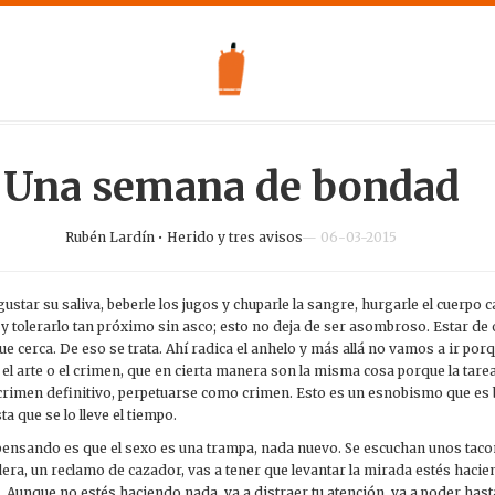
Una semana de bondad
Rubén Lardín
•
Herido y tres avisos
— 06-03-2015
 gustar su saliva, beberle los jugos y chuparle la sangre, hurgarle el cuerpo c
y tolerarlo tan próximo sin asco; esto no deja de ser asombroso. Estar de 
cerca. De eso se trata. Ahí radica el anhelo y más allá no vamos a ir porq
 el arte o el crimen, que en cierta manera son la misma cosa porque la tarea
 crimen definitivo, perpetuarse como crimen. Esto es un esnobismo que es 
a que se lo lleve el tiempo.
pensando es que el sexo es una trampa, nada nuevo. Se escuchan unos tac
era, un reclamo de cazador, vas a tener que levantar la mirada estés hacie
 Aunque no estés haciendo nada, va a distraer tu atención, va a poder hast