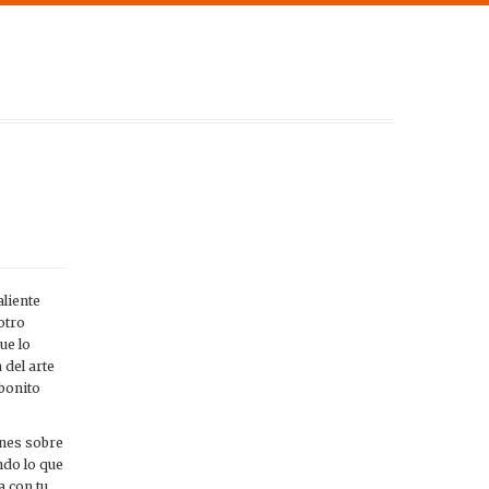
aliente
otro
ue lo
 del arte
bonito
ones sobre
ndo lo que
a con tu