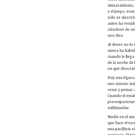
musarañismo, qu
y el juego, esa
sólo se alza tr
antes ha venid
riéndose de no
nos dice.
Al deseo no lo 
nunca ha habid
cuando le llega
de la noche de 
en qué direcció
Hay una figura 
uno mismo márm
venir y peinar 
Cuando el esta
preocupaciones
sublimarlas.
Nadie en el mu
que hace el tor
una parálisis s
recursos. El t