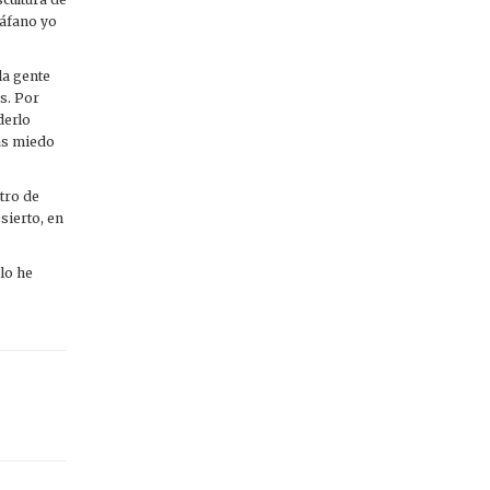
iáfano yo
la gente
s. Por
derlo
más miedo
tro de
sierto, en
 lo he