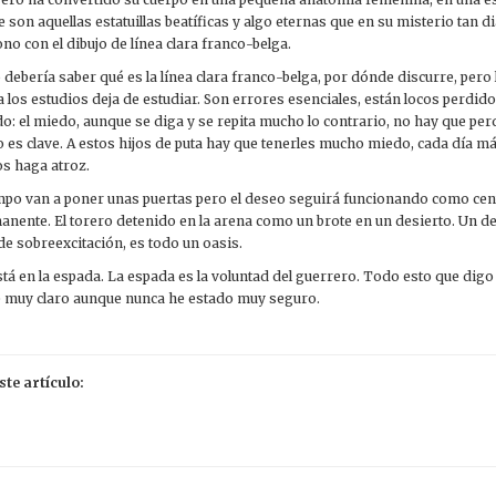
ue son aquellas estatuillas beatíficas y algo eternas que en su misterio tan d
no con el dibujo de línea clara franco-belga.
ebería saber qué es la línea clara franco-belga, por dónde discurre, pero 
los estudios deja de estudiar. Son errores esenciales, están locos perdido
o: el miedo, aunque se diga y se repita mucho lo contrario, no hay que per
o es clave. A estos hijos de puta hay que tenerles mucho miedo, cada día 
os haga atroz.
mpo van a poner unas puertas pero el deseo seguirá funcionando como cen
nente. El torero detenido en la arena como un brote en un desierto. Un de
de sobreexcitación, es todo un oasis.
tá en la espada. La espada es la voluntad del guerrero. Todo esto que digo
 muy claro aunque nunca he estado muy seguro.
te artículo: