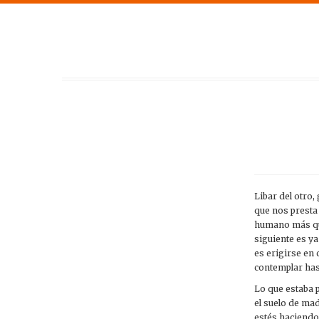
Libar del otro,
que nos presta 
humano más que 
siguiente es ya
es erigirse en
contemplar hast
Lo que estaba 
el suelo de mad
estés haciendo.