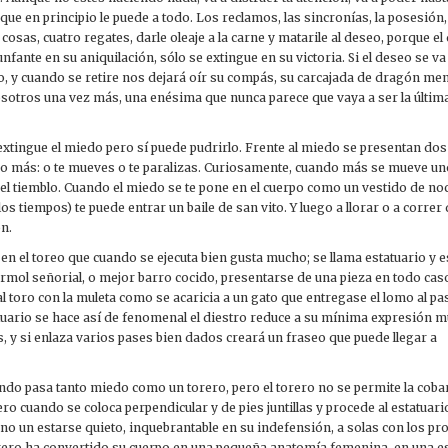
e en principio le puede a todo. Los reclamos, las sincronías, la posesión,
s cosas, cuatro regates, darle oleaje a la carne y matarile al deseo, porque e
iunfante en su aniquilación, sólo se extingue en su victoria. Si el deseo se v
o, y cuando se retire nos dejará oír su compás, su carcajada de dragón m
sotros una vez más, una enésima que nunca parece que vaya a ser la última
extingue el miedo pero sí puede pudrirlo. Frente al miedo se presentan dos
o más: o te mueves o te paralizas. Curiosamente, cuando más se mueve un
 el tiemblo. Cuando el miedo se te pone en el cuerpo como un vestido de no
los tiempos) te puede entrar un baile de san vito. Y luego a llorar o a correr
n.
en el toreo que cuando se ejecuta bien gusta mucho; se llama estatuario y 
ol señorial, o mejor barro cocido, presentarse de una pieza en todo caso
al toro con la muleta como se acaricia a un gato que entregase el lomo al pa
tuario se hace así de fenomenal el diestro reduce a su mínima expresión 
, y si enlaza varios pases bien dados creará un fraseo que puede llegar a
ndo pasa tanto miedo como un torero, pero el torero no se permite la coba
ero cuando se coloca perpendicular y de pies juntillas y procede al estatuari
ino un estarse quieto, inquebrantable en su indefensión, a solas con los pr
orero ha convertido su cuerpo en una pequeña anatomía femenina, en una es