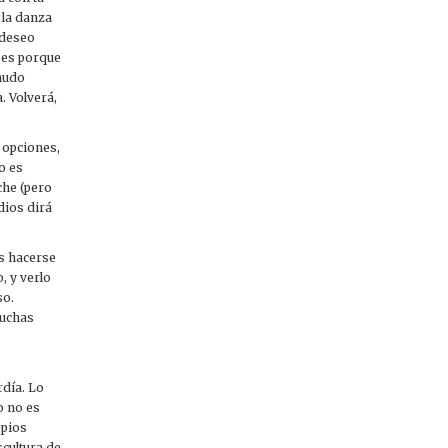
 la danza
l deseo
a es porque
enudo
. Volverá,
 opciones,
o es
che (pero
 dios dirá
es hacerse
, y verlo
so.
muchas
rdía. Lo
o no es
opios
cultura de